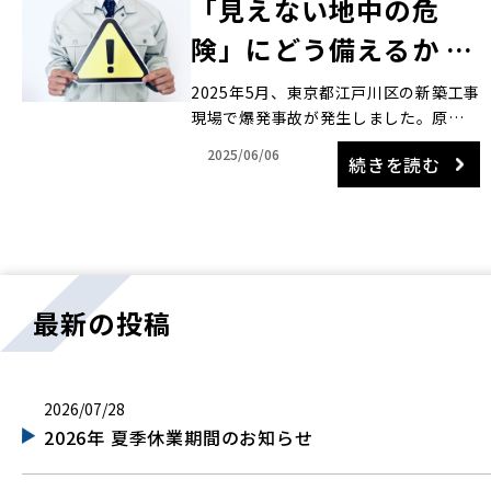
「見えない地中の危
険」にどう備えるか ―
江戸川区爆発事故に学
2025年5月、東京都江戸川区の新築工事
現場で爆発事故が発生しました。原因
ぶ、地中探査の重要性
は、地中に埋まっていたアセチレンガ
2025/06/06
続きを読む
スのボンベ。腐食により劣化したボン
ベが、基礎工事中に重機の杭打ち込み
作業で損傷し、漏れ出したガスに引火
したことに […]
最新の投稿
2026/07/28
2026年 夏季休業期間のお知らせ