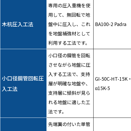
専用の圧入重機を使
用して、無回転で地
木杭圧入工法
盤中に圧入し、これ
BA100-2 Padra
を地盤補強材として
利用する工法です。
小口径の鋼管を回転
させながら地盤に圧
入する工法で、支持
小口径鋼管回転圧
GI-50C-HT-15K
層が明確な地盤や、
α15K-5
入工法
支持層に傾斜が見ら
れる地盤に適した工
法です。
先端翼の付いた単管