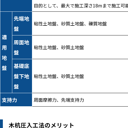
目的として、最大で施工深さ18mまで施工可
先端地
粘性土地盤、砂質土地盤、礫質地盤
盤
適
周面地
用
粘性土地盤、砂質土地盤
盤
地
基礎底
盤
盤下地
粘性土地盤、砂質土地盤
盤
支持力
周面摩擦力、先端支持力
木杭圧入工法のメリット