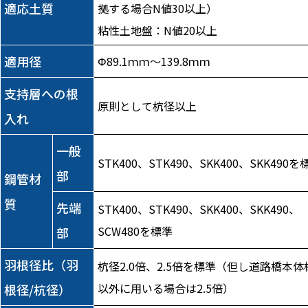
適応土質
拠する場合N値30以上）
粘性土地盤：N値20以上
適用径
Φ89.1ｍｍ～139.8ｍｍ
支持層への根
原則として杭径以上
入れ
一般
STK400、STK490、SKK400、SKK490を
部
鋼管材
質
先端
STK400、STK490、SKK400、SKK490、
SCW480を標準
部
羽根径比（羽
杭径2.0倍、2.5倍を標準（但し道路橋本体
以外に用いる場合は2.5倍）
根径/杭径）