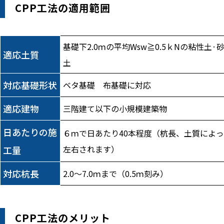
CPP工法の適用範囲
基礎下2.0ｍの平均Wsw≧0.5ｋNの粘性土·
適応土質
土
対応基礎形状
ベタ基礎 布基礎に対応
適応建物
三階建て以下の小規模建築物
日あたりの施
６ｍで日あたり40本程度（杭長、土質によっ
左右されます）
工量
対応杭長
2.0～7.0ｍまで（0.5ｍ刻み）
CPP工法のメリット