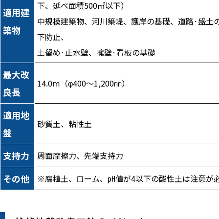
下、延べ面積500㎡以下）
適用建
中規模建築物、河川築堤、護岸の基礎、道路·盛土
築物
下防止、
土留め·止水壁、擁壁·看板の基礎
最大改
14.0ⅿ（φ400～1,200㎜）
良長
適用地
砂質土、粘性土
盤
支持力
周面摩擦力、先端支持力
その他
※腐植土、ローム、㏗値が4以下の酸性土は注意が