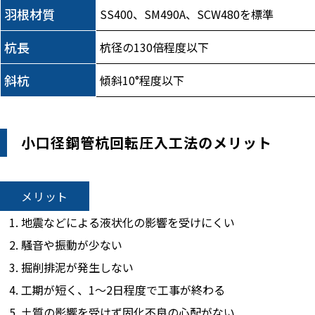
羽根材質
SS400、SM490A、SCW480を標準
杭長
杭径の130倍程度以下
斜杭
傾斜10°程度以下
小口径鋼管杭回転圧入工法のメリット
メリット
地震などによる液状化の影響を受けにくい
騒音や振動が少ない
掘削排泥が発生しない
工期が短く、1～2日程度で工事が終わる
土質の影響を受けず固化不良の心配がない