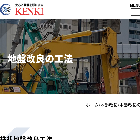
MEN
会社案内
地盤改良の工法
/
/
ホーム
地盤改良
地盤改良
ホーム
プライバシーポリシー
利用規約
サイトマップ
柱状地盤改良工法